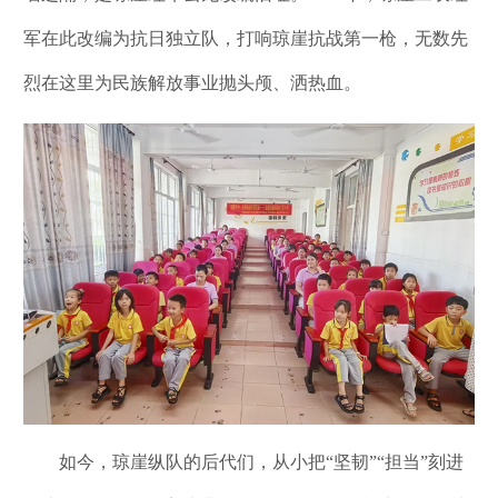
军在此改编为抗日独立队，打响琼崖抗战第一枪，无数先
烈在这里为民族解放事业抛头颅、洒热血。
如今，琼崖纵队的后代们，从小把“坚韧”“担当”刻进