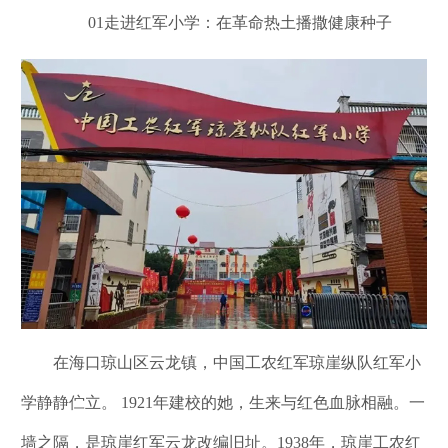
01走进红军小学：在革命热土播撒健康种子
在海口琼山区云龙镇，中国工农红军琼崖纵队红军小
学静静伫立。 1921年建校的她，生来与红色血脉相融。一
墙之隔，是琼崖红军云龙改编旧址。1938年，琼崖工农红